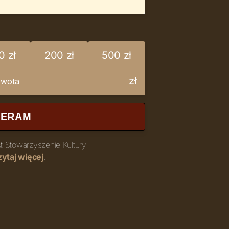
0 zł
200 zł
500 zł
zł
IERAM
 Stowarzyszenie Kultury
ytaj więcej
.