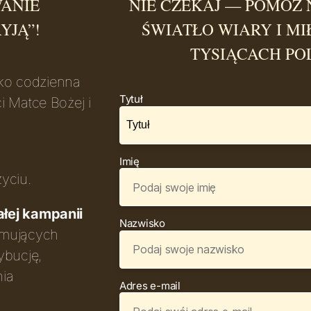
WANIE
NIE CZEKAJ — POMÓŻ 
YJĄ”!
ŚWIATŁO WIARY I MI
TYSIĄCACH PO
ako codzienna
Tytuł
i Matce Bożej i
Imię
yciu.
łej kampanii
Nazwisko
jmujących
ybucję,
nia
Adres e-mail