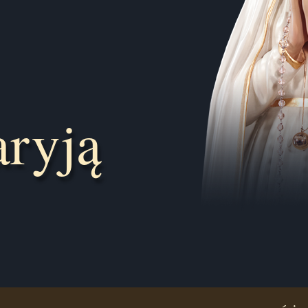
aryją