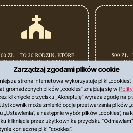
100 ZŁ – TO 20 RODZIN, KTÓRE
500 ZŁ 
ODZIENNIE BĘDĄ PATRZEĆ NA
100
WIZERUNEK MATKI BOŻEJ I
WYSŁAN
Zarządzaj zgodami plików cookie
ŚWIĘTYCH PAPIEŻY.
iniejsza strona internetowa wykorzystuje pliki „cookies
at gromadzonych plików „cookies” znajdują się w
Polit
z kliknięcie przycisku „Akceptuję” wyraża zgodę na p
 Użytkownik może zmienić opcje przetwarzania plików „
ku „Ustawienia”, a następnie wybór plików „cookies”, na
ku kliknięcia przez użytkownika przycisku "Odmawiam"
ynie konieczne pliki "cookies".