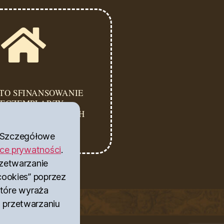
- TO SFINANSOWANIE
 EGZEMPLARZY
YCH DO KOLEJNYCH
DOMOSTW.
”. Szczegółowe
yce prywatności
.
rzetwarzanie
cookies” poprzez
 które wyraża
 przetwarzaniu