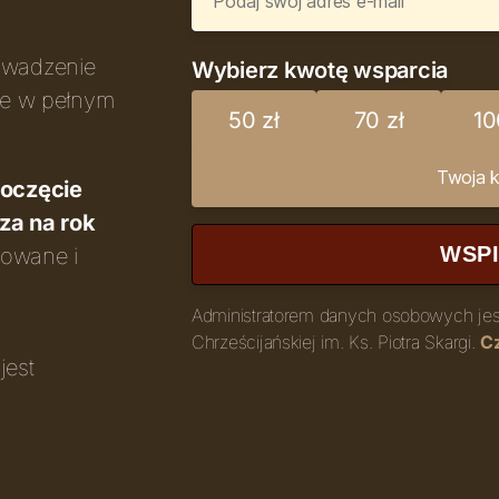
owadzenie
Wybierz kwotę wsparcia
cie w pełnym
50 zł
70 zł
10
poczęcie
za na rok
WSP
uowane i
Administratorem danych osobowych jest
Chrześcijańskiej im. Ks. Piotra Skargi.
Cz
jest